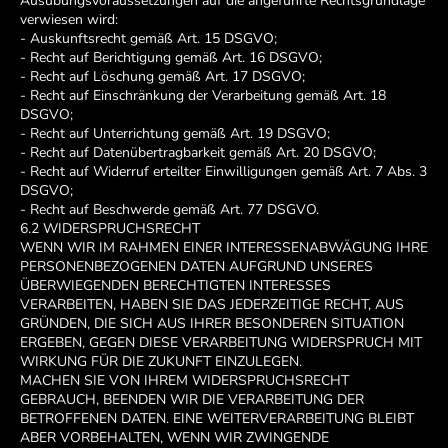
Ausübungsvoraussetzungen auf die angeführte Rechtsgrundlage
verwiesen wird:
- Auskunftsrecht gemäß Art. 15 DSGVO;
- Recht auf Berichtigung gemäß Art. 16 DSGVO;
- Recht auf Löschung gemäß Art. 17 DSGVO;
- Recht auf Einschränkung der Verarbeitung gemäß Art. 18
DSGVO;
- Recht auf Unterrichtung gemäß Art. 19 DSGVO;
- Recht auf Datenübertragbarkeit gemäß Art. 20 DSGVO;
- Recht auf Widerruf erteilter Einwilligungen gemäß Art. 7 Abs. 3
DSGVO;
- Recht auf Beschwerde gemäß Art. 77 DSGVO.
6.2 WIDERSPRUCHSRECHT
WENN WIR IM RAHMEN EINER INTERESSENABWÄGUNG IHRE
PERSONENBEZOGENEN DATEN AUFGRUND UNSERES
ÜBERWIEGENDEN BERECHTIGTEN INTERESSES
VERARBEITEN, HABEN SIE DAS JEDERZEITIGE RECHT, AUS
GRÜNDEN, DIE SICH AUS IHRER BESONDEREN SITUATION
ERGEBEN, GEGEN DIESE VERARBEITUNG WIDERSPRUCH MIT
WIRKUNG FÜR DIE ZUKUNFT EINZULEGEN.
MACHEN SIE VON IHREM WIDERSPRUCHSRECHT
GEBRAUCH, BEENDEN WIR DIE VERARBEITUNG DER
BETROFFENEN DATEN. EINE WEITERVERARBEITUNG BLEIBT
ABER VORBEHALTEN, WENN WIR ZWINGENDE