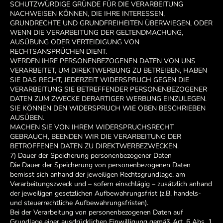
SCHUTZWÜRDIGE GRÜNDE FÜR DIE VERARBEITUNG
NACHWEISEN KÖNNEN, DIE IHRE INTERESSEN,
GRUNDRECHTE UND GRUNDFREIHEITEN ÜBERWIEGEN, ODER
WENN DIE VERARBEITUNG DER GELTENDMACHUNG,
AUSÜBUNG ODER VERTEIDIGUNG VON
RECHTSANSPRÜCHEN DIENT.
WERDEN IHRE PERSONENBEZOGENEN DATEN VON UNS
VERARBEITET, UM DIREKTWERBUNG ZU BETREIBEN, HABEN
SIE DAS RECHT, JEDERZEIT WIDERSPRUCH GEGEN DIE
VERARBEITUNG SIE BETREFFENDER PERSONENBEZOGENER
DATEN ZUM ZWECKE DERARTIGER WERBUNG EINZULEGEN.
SIE KÖNNEN DEN WIDERSPRUCH WIE OBEN BESCHRIEBEN
AUSÜBEN.
MACHEN SIE VON IHREM WIDERSPRUCHSRECHT
GEBRAUCH, BEENDEN WIR DIE VERARBEITUNG DER
BETROFFENEN DATEN ZU DIREKTWERBEZWECKEN.
7) Dauer der Speicherung personenbezogener Daten
Die Dauer der Speicherung von personenbezogenen Daten
bemisst sich anhand der jeweiligen Rechtsgrundlage, am
Verarbeitungszweck und – sofern einschlägig – zusätzlich anhand
der jeweiligen gesetzlichen Aufbewahrungsfrist (z.B. handels-
und steuerrechtliche Aufbewahrungsfristen).
Bei der Verarbeitung von personenbezogenen Daten auf
Grundlage einer ausdrücklichen Einwilligung gemäß Art. 6 Abs. 1